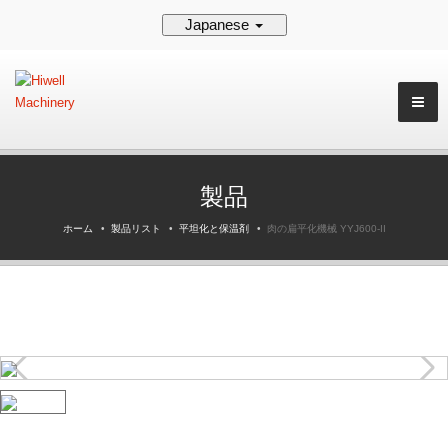
Japanese
製品
ホーム
製品リスト
平坦化と保温剤
肉の扁平化機械 YYJ600-II