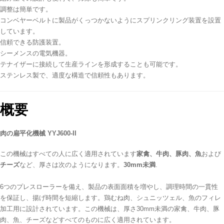
調整は簡単です。
コンベヤーベルトに製品がくっつかないようにスプリンクリング装置を設置
しています。
信頼できる防護装置。
シーメンスの電気機器。
テナイザーに接続して生産ラインを形成することも可能です。
ステンレス製で、適度な構造で信頼性もあります。
概要
肉の扁平化機械 YYJ600-II
この機械はすべての人に広く適用されています
家禽、牛肉、豚肉、魚
および
チーズ
など、厚さは次のようになります。
30mm未満
.
6つのプレスローラーを備え、製品の表面面積を増やし、調理時間の一貫性
を保証し、揚げ時間を短縮します。鶏むね肉、シュニッツェル、魚のフィレ
加工用に設計されています。この機械は、厚さ30mm未満の家禽、牛肉、豚
肉、魚、チーズなどすべてのものに広く適用されています。