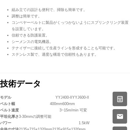
組み立ての設計も便利で、掃除も簡単です。
調整は簡単です。
コンベヤーベルトに製品がくっつかないようにスプリンクリング装置
を設置しています。
信頼できる防護装置。
シーメンスの電気機器。
テナイザーに接続して生産ラインを形成することも可能です。
ステンレス製で、適度な構造で信頼性もあります。
技術データ
モデル
YYJ400-II
YYJ600-II
ベルト幅
400mm
600mm
ベルト速度
3~15m/min 可変
平坦化厚さ
3-30mmの調整可能
パワー
1.5kW
全体の寸法
2135×715×1320mm
2135×915×1320mm