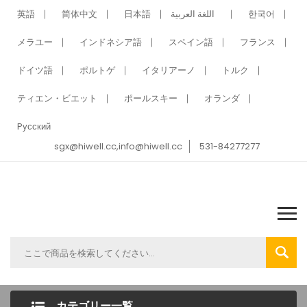
英語
简体中文
日本語
اللغة العربية
한국어
メラユー
インドネシア語
スペイン語
フランス
ドイツ語
ポルトゲ
イタリアーノ
トルク
ティエン・ビエット
ポールスキー
オランダ
Pусский
sgx@hiwell.cc,info@hiwell.cc
531-84277277
カテゴリー一覧