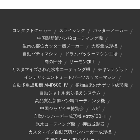
コンタクトクッカー
スライシング
バッターメーカー
中国製新鮮パン粉コーティング機
生肉の部位カッター機メーカー
大容量成形機
自動パティマシン
ドラムバッターマシン工場
肉の部分
サーモン加工
カスタマイズされた氷水コーティング機
チキンナゲット
インテリジェントミートパーツカッターマシン
自動多重成形機 AMF600-IV
植物由来のナゲット成形機
自動シャトル乗り換えシステム
高品質な新鮮パン粉コーティング機
中国ジャガイモ博覧会
カビ
自動ハンバーガー成形機 Patty100-III
氷水コーティング機
押出成形器
カスタマイズ自動充填ハンバーガー成形機
中国のミート2Dダイサー